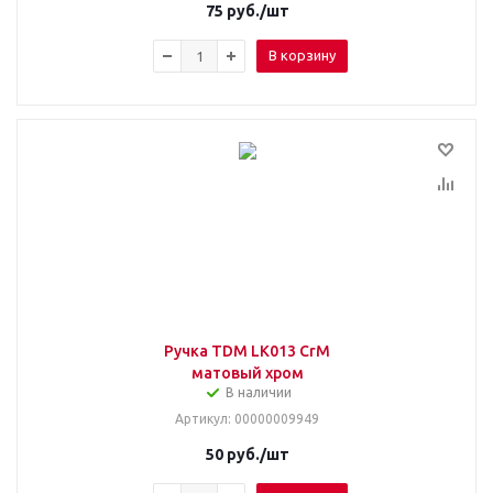
75
руб.
/шт
В корзину
Ручка TDM LK013 CrM
матовый хром
В наличии
Артикул
: 00000009949
50
руб.
/шт