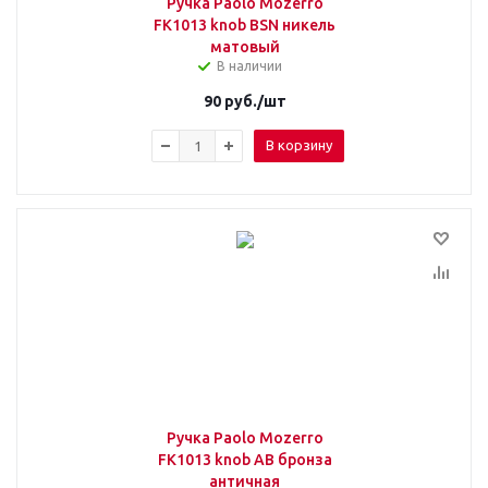
Ручка Paolo Mozerro
FK1013 knob BSN никель
матовый
В наличии
90
руб.
/шт
В корзину
Ручка Paolo Mozerro
FK1013 knob AB бронза
античная