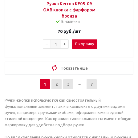
Ручка Kerron KF05-09
OAB кнопка с фарфором
бронза
В наличии
70
руб.
/шт
В корзину
Показать еще
1
2
3
7
Ручки-кнопки используются как самостоятельный
функциональный элемент, так и в комплекте с другими видами
ручек, например, с ручками-скобами, оформленными в единой
стилевой концепции. Как правило такие комплекты имеют общую
маркировку для удобства подбора ручек.
По виду крепления ручки-кнопки относятся к накладным ручкам и