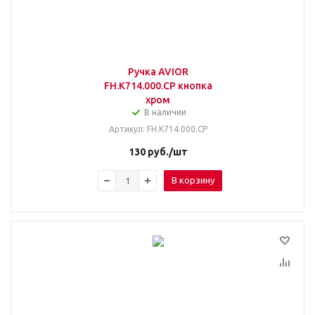
Ручка AVIOR
FH.К714.000.СР кнопка
хром
В наличии
Артикул
: FH.К714.000.СР
130
руб.
/шт
В корзину