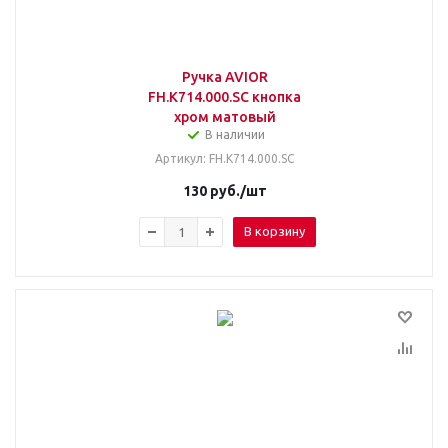
Ручка AVIOR
FH.К714.000.SС кнопка
хром матовый
В наличии
Артикул
: FH.К714.000.SС
130
руб.
/шт
В корзину