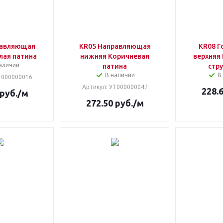
равляющая
KR05 Направляющая
KR08 Г
лая патина
нижняя Коричневая
верхняя 
аличии
патина
стр
В наличии
В
Т000000016
Артикул
: УТ000000047
228.
руб.
/м
272.50
руб.
/м