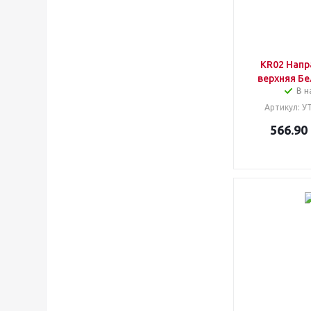
KR02 Нап
верхняя Бе
В н
Артикул
: У
566.90