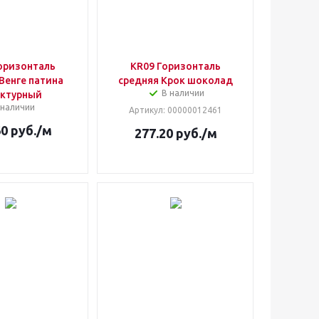
оризонталь
KR09 Горизонталь
Венге патина
средняя Крок шоколад
В наличии
уктурный
 наличии
Артикул
: 00000012461
60
руб.
/м
277.20
руб.
/м