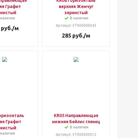
аправляющая
KR08 Горизонталь
яя Графит
верхняя Жемчуг
рнистый
зернистый
 наличии
В наличии
Артикул
: УТ000000043
руб.
/м
285
руб.
/м
оризонталь
KR05 Направляющая
яя Графит
нижняя Бейлис глянец
В наличии
рнистый
 наличии
Артикул
: УТ000000012