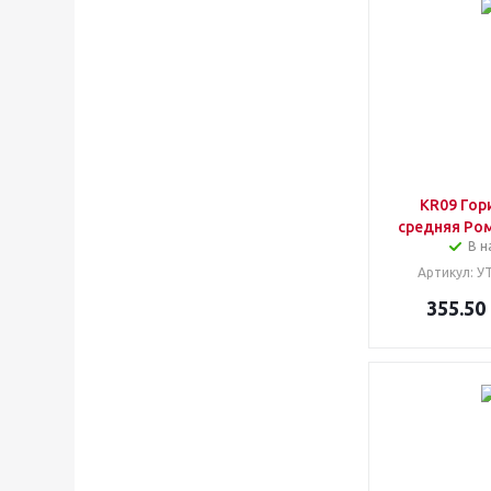
KR09 Гор
средняя Ро
В н
Артикул
: У
355.50