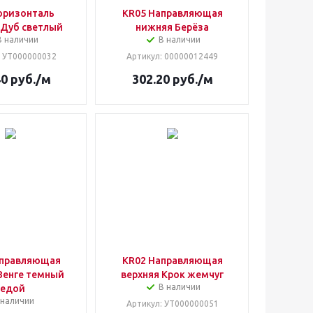
оризонталь
KR05 Направляющая
 Дуб светлый
нижняя Берёза
В наличии
В наличии
: УТ000000032
Артикул
: 00000012449
40
руб.
/м
302.20
руб.
/м
аправляющая
KR02 Направляющая
Венге темный
верхняя Крок жемчуг
В наличии
седой
 наличии
Артикул
: УТ000000051