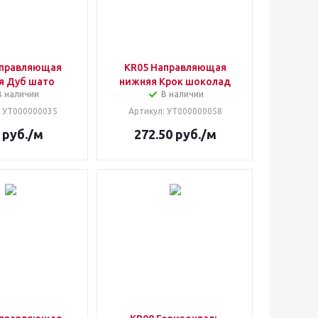
аправляющая
KR05 Направляющая
я Дуб шато
нижняя Крок шоколад
В наличии
В наличии
: УТ000000035
Артикул
: УТ000000058
руб.
/м
272.50
руб.
/м