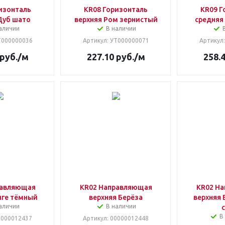
изонталь
KR08 Горизонталь
KR09 Г
Дуб шато
верхняя Ром зернистый
средняя
аличии
В наличии
Т000000036
Артикул
: УТ000000071
Артикул
руб.
/м
227.10
руб.
/м
258.
равляющая
KR02 Направляющая
KR02 Н
нге тёмный
верхняя Берёза
верхняя 
аличии
В наличии
В
00000012437
Артикул
: 00000012448