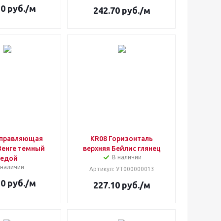
50
руб.
/м
242.70
руб.
/м
аправляющая
KR08 Горизонталь
Венге темный
верхняя Бейлис глянец
В наличии
седой
 наличии
Артикул
: УТ000000013
20
руб.
/м
227.10
руб.
/м