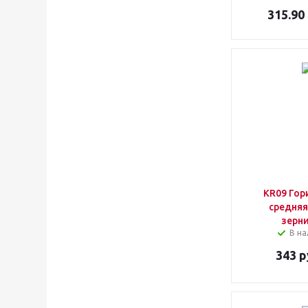
315.90
KR09 Гор
средняя
зерн
В на
343
р