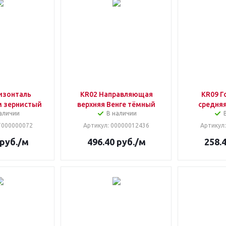
изонталь
KR02 Направляющая
KR09 Г
м зернистый
верхняя Венге тёмный
средняя
аличии
В наличии
Т000000072
Артикул
: 00000012436
Артикул
руб.
/м
496.40
руб.
/м
258.