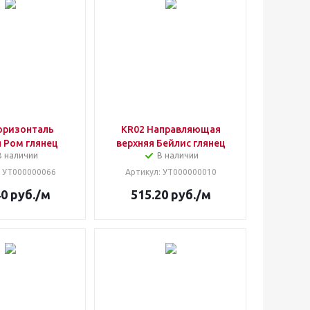
оризонталь
KR02 Направляющая
 Ром глянец
верхняя Бейлис глянец
В наличии
В наличии
: УТ000000066
Артикул
: УТ000000010
40
руб.
/м
515.20
руб.
/м