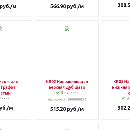
308.
руб.
/м
566.90
руб.
/м
изонталь
KR02 Направляющая
KR05 Н
 Графит
верхняя Дуб шато
нижняя 
В наличии
истый
личии
В
Артикул
: УТ000000034
уб.
/м
302.
515.20
руб.
/м