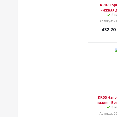
KR07 Гор
нижняя 
В н
Артикул
: У
432.20
KR05 Нап
нижняя Ве
В н
Артикул
: 