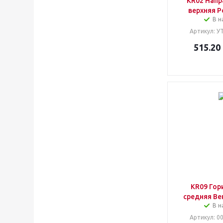
KR02 Нап
верхняя Р
В н
Артикул
: У
515.20
KR09 Гор
средняя Ве
В н
Артикул
: 