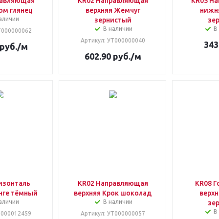
равляющая
KR02 Направляющая
KR05 Н
ом глянец
верхняя Жемчуг
нижн
аличии
зернистый
зе
В наличии
В
Т000000062
Артикул
: УТ000000040
343
руб.
/м
602.90
руб.
/м
изонталь
KR02 Направляющая
KR08 Г
нге тёмный
верхняя Крок шоколад
верхн
аличии
В наличии
зе
В
00000012459
Артикул
: УТ000000057