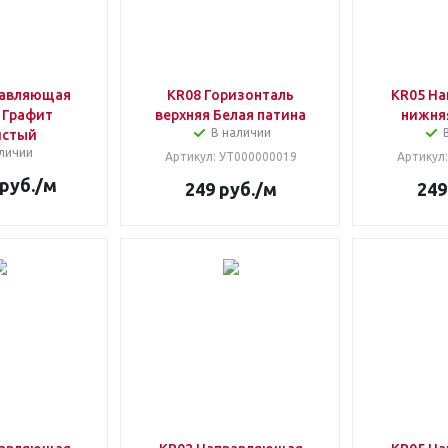
равляющая
KR08 Горизонталь
KR05 Н
 Графит
верхняя Белая патина
нижня
В наличии
истый
личии
Артикул
: УТ000000019
Артикул
руб.
/м
249
руб.
/м
249