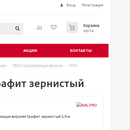
Вход
Регистрация
0
Корзина
пуста
АКЦИИ
КОНТАКТЫ
ющие
-
KR02 Направляющая верхняя
-
KR02
рафит зернистый
ющая верхняя Графит зернистый 5,9 м