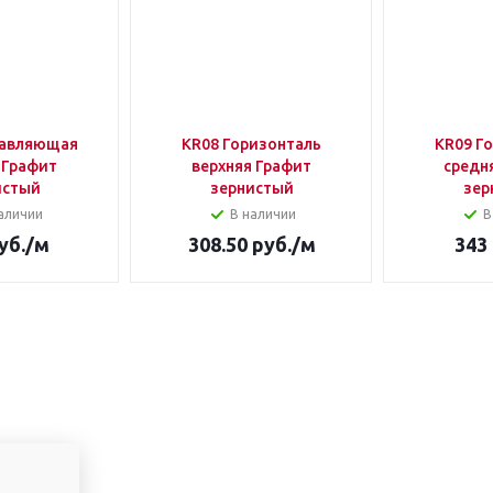
равляющая
KR08 Горизонталь
KR09 Г
 Графит
верхняя Графит
средн
истый
зернистый
зер
аличии
В наличии
В
уб.
/м
308.50
руб.
/м
343