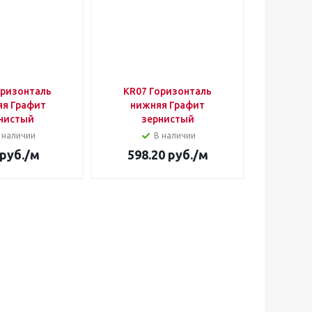
оризонталь
KR07 Горизонталь
KR200 
яя Графит
нижняя Графит
Графи
нистый
зернистый
Н
 наличии
В наличии
руб.
/м
598.20
руб.
/м
3 40