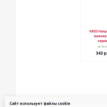
KR05 Нап
нижняя
зерн
В н
343
р
Сайт использует файлы cookie