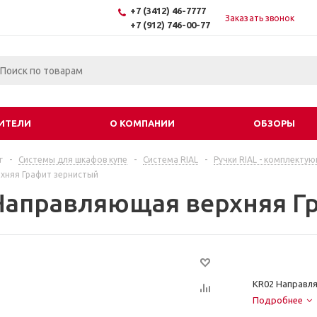
+7 (3412) 46-7777
Заказать звонок
+7 (912) 746-00-77
ИТЕЛИ
О КОМПАНИИ
ОБЗОРЫ
г
-
Системы для шкафов купе
-
Система RIAL
-
Ручки RIAL - комплекту
хняя Графит зернистый
Направляющая верхняя Г
KR02 Направля
Подробнее