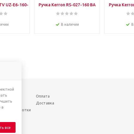
TV UZ-Е6-160-
Ручка Kerron RS-027-160 BA
Ручка Kerro
ром
скоба 160 мм бронза
скоба 1
личии
В наличии
В
ректной
вать
Оплата
учшить
Доставка
 в
шении обработки
нных
ть все