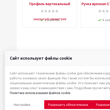
Профиль вертикальный
Ручка врезная G
закрытый симметрия
01 х
анодированный Золото 5.4 м
В наличии
В на
Сайт использует файлы cookie
2026 © ИП Жуйкова А.Ю.
О КОМПАНИИ
Сайт использует технические файлы cookie для обеспечения кор
работы основных своих функций. Мы также хотели бы использо
Новости
опциональные аналитические файлы cookie. Это поможет нам ул
Производители
сервис и ваш опыт взаимодействия с ним. Подробнее прочитайте
Политика в отно
Политике использования файлов cookie
.
персональных да
Настройки
Разрешить обязательные
Разреши