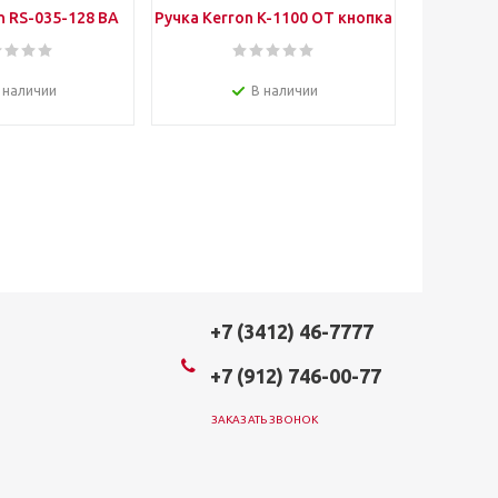
n RS-035-128 BA
Ручка Kerron K-1100 ОТ кнопка
Ручка P
28мм бронза
золото
баске
 наличии
В наличии
+7 (3412) 46-7777
+7 (912) 746-00-77
ЗАКАЗАТЬ ЗВОНОК