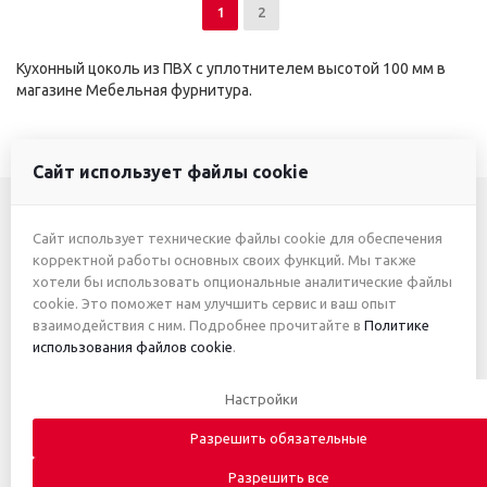
1
2
Кухонный цоколь из ПВХ с уплотнителем высотой 100 мм в
магазине Мебельная фурнитура.
Сайт использует файлы cookie
Сайт использует технические файлы cookie для обеспечения
+7 (3412) 46-7777
корректной работы основных своих функций. Мы также
хотели бы использовать опциональные аналитические файлы
+7 (912) 746-00-77
cookie. Это поможет нам улучшить сервис и ваш опыт
взаимодействия с ним. Подробнее прочитайте в
Политике
использования файлов cookie
.
2026 © ИП Жуйкова А.Ю.
Настройки
Приведённые цены и характеристики товаров носят
исключительно ознакомительный характер и не являются
Разрешить обязательные
публичной офертой. Автоматическое письмо с информацией о
получении заказа не является основанием для заключения
Разрешить все