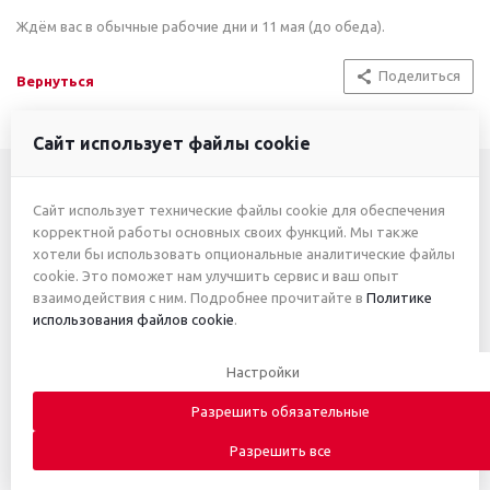
Ждём вас в обычные рабочие дни и 11 мая (до обеда).
Поделиться
Вернуться
Сайт использует файлы cookie
Сайт использует технические файлы cookie для обеспечения
+7 (3412) 46-7777
корректной работы основных своих функций. Мы также
хотели бы использовать опциональные аналитические файлы
+7 (912) 746-00-77
cookie. Это поможет нам улучшить сервис и ваш опыт
взаимодействия с ним. Подробнее прочитайте в
Политике
использования файлов cookie
.
2026 © ИП Жуйкова А.Ю.
Настройки
Приведённые цены и характеристики товаров носят
исключительно ознакомительный характер и не являются
Разрешить обязательные
публичной офертой. Автоматическое письмо с информацией о
получении заказа не является основанием для заключения
Разрешить все
договора купли-продажи. Заказ считается принятым только после