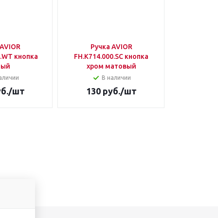
 AVIOR
Ручка AVIOR
0.WT кнопка
FH.К714.000.SС кнопка
лый
хром матовый
аличии
В наличии
б.
/шт
130
руб.
/шт