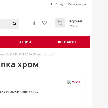
Вход
Регистрация
0
Корзина
пуста
АКЦИИ
КОНТАКТЫ
учка AVIOR FH.К714.000.СР кнопка хром
опка хром
H.К714.000.СР кнопка хром