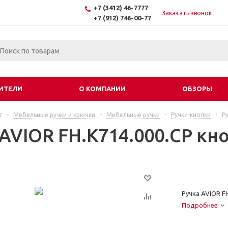
+7 (3412) 46-7777
Заказать звонок
+7 (912) 746-00-77
ИТЕЛИ
О КОМПАНИИ
ОБЗОРЫ
г
-
Мебельные ручки и крючки
-
Мебельные ручки
-
Ручки-кнопки
-
Р
 AVIOR FH.К714.000.СР кн
Ручка AVIOR F
Подробнее