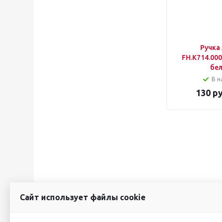
Ручка
FH.К714.00
бе
В н
130
ру
Сайт использует файлы cookie