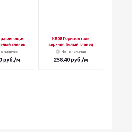
правляющая
KR08 Горизонталь
KR07 
Белый глянец
верхняя Белый глянец
нижняя
 в наличии
Нет в наличии
Н
0
руб.
/м
258.40
руб.
/м
499