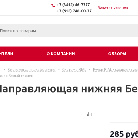
+7 (3412) 46-7777
Заказать звонок
+7 (912) 746-00-77
ИТЕЛИ
О КОМПАНИИ
ОБЗОРЫ
г
-
Системы для шкафов купе
-
Система RIAL
-
Ручки RIAL - комплекту
няя Белый глянец
Направляющая нижняя Бе
285
руб