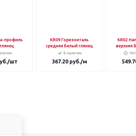
ка-профиль
KR09 Горизонталь
KR02 На
глянец
средняя Белый глянец
верхняя 
аличии
В наличии
Нет
уб.
/шт
367.20
руб.
/м
549.7