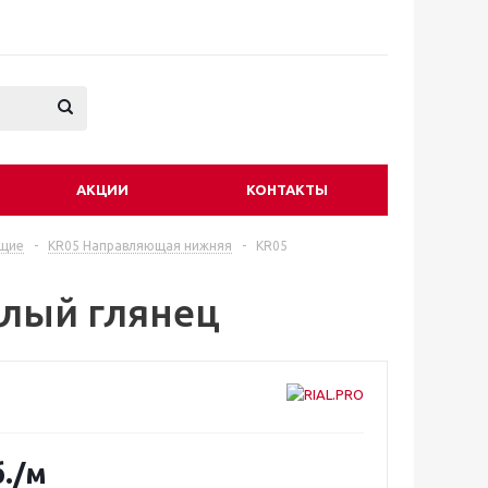
АКЦИИ
КОНТАКТЫ
ющие
-
KR05 Направляющая нижняя
-
KR05
лый глянец
.
/м