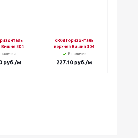
оризонталь
KR08 Горизонталь
KR02 
 Вишня 304
верхняя Вишня 304
верхн
 наличии
В наличии
0
руб.
/м
227.10
руб.
/м
515