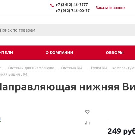
+7 (3412) 46-7777
Заказать звонок
+7 (912) 746-00-77
ИТЕЛИ
О КОМПАНИИ
ОБЗОРЫ
г
-
Системы для шкафов купе
-
Система RIAL
-
Ручки RIAL - комплекту
няя Вишня 304
Направляющая нижняя Ви
249
руб