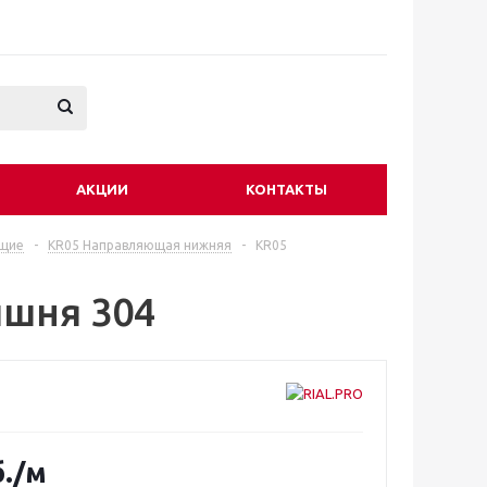
АКЦИИ
КОНТАКТЫ
ющие
-
KR05 Направляющая нижняя
-
KR05
шня 304
.
/м