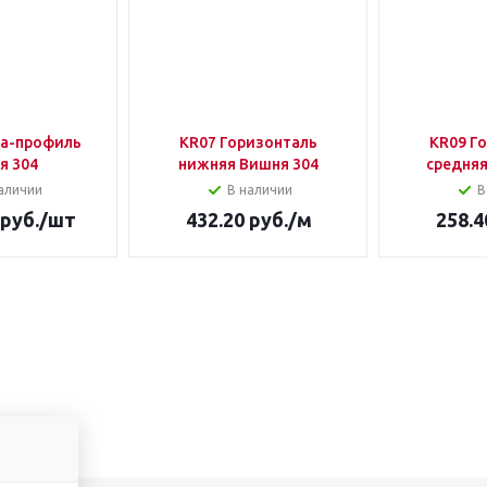
ка-профиль
KR07 Горизонталь
KR09 Г
я 304
нижняя Вишня 304
средняя
аличии
В наличии
В
руб.
/шт
432.20
руб.
/м
258.4