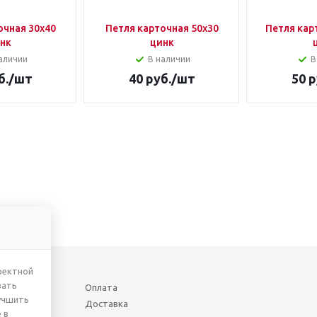
очная 30х40
Петля карточная 50х30
Петля кар
нк
цинк
аличии
В наличии
В
б.
/шт
40
руб.
/шт
50
р
ректной
вать
Оплата
учшить
Доставка
 в