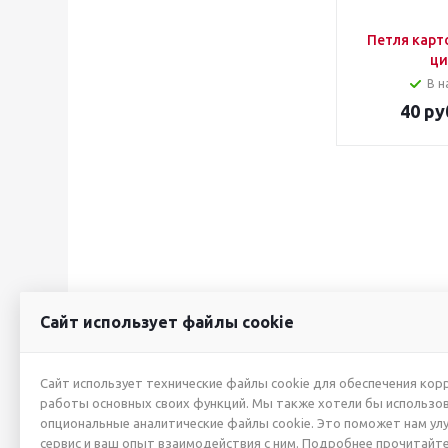
Петля карт
ци
В н
40
ру
Сайт использует файлы cookie
2026 © ИП Жуйкова А.Ю.
О КОМПАНИИ
Сайт использует технические файлы cookie для обеспечения кор
работы основных своих функций. Мы также хотели бы использо
Новости
опциональные аналитические файлы cookie. Это поможет нам ул
Производители
сервис и ваш опыт взаимодействия с ним. Подробнее прочитайте