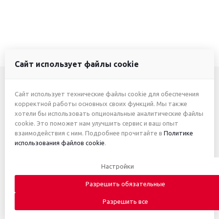
Сайт использует файлы cookie
Сайт использует технические файлы cookie для обеспечения
+7 (3412) 46-7777
корректной работы основных своих функций. Мы также
хотели бы использовать опциональные аналитические файлы
+7 (912) 746-00-77
cookie. Это поможет нам улучшить сервис и ваш опыт
взаимодействия с ним. Подробнее прочитайте в
Политике
использования файлов cookie
.
2026 © ИП Жуйкова А.Ю.
Настройки
Приведённые цены и характеристики товаров носят
исключительно ознакомительный характер и не являются
Разрешить обязательные
публичной офертой. Автоматическое письмо с информацией о
получении заказа не является основанием для заключения
Разрешить все
договора купли-продажи. Заказ считается принятым только после