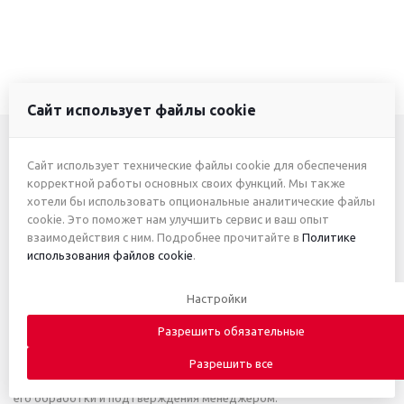
Сайт использует файлы cookie
Сайт использует технические файлы cookie для обеспечения
+7 (3412) 46-7777
корректной работы основных своих функций. Мы также
хотели бы использовать опциональные аналитические файлы
+7 (912) 746-00-77
cookie. Это поможет нам улучшить сервис и ваш опыт
взаимодействия с ним. Подробнее прочитайте в
Политике
использования файлов cookie
.
2026 © ИП Жуйкова А.Ю.
Настройки
Приведённые цены и характеристики товаров носят
исключительно ознакомительный характер и не являются
Разрешить обязательные
публичной офертой. Автоматическое письмо с информацией о
получении заказа не является основанием для заключения
Разрешить все
договора купли-продажи. Заказ считается принятым только после
его обработки и подтверждения менеджером.