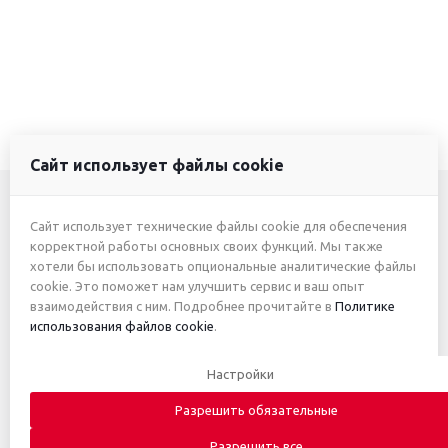
Сайт использует файлы cookie
Сайт использует технические файлы cookie для обеспечения
+7 (3412) 46-7777
корректной работы основных своих функций. Мы также
хотели бы использовать опциональные аналитические файлы
+7 (912) 746-00-77
cookie. Это поможет нам улучшить сервис и ваш опыт
взаимодействия с ним. Подробнее прочитайте в
Политике
использования файлов cookie
.
2026 © ИП Жуйкова А.Ю.
Настройки
Приведённые цены и характеристики товаров носят
исключительно ознакомительный характер и не являются
Разрешить обязательные
публичной офертой. Автоматическое письмо с информацией о
получении заказа не является основанием для заключения
Разрешить все