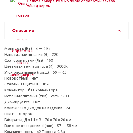
Оплата товара только после обработки заказа
менеджером
Описание
Мощность (Вт) 4 — 4 Вт
Напряжение питания (В) 220
Световой поток (Лм) 160
Цветовая температура (К) 3000К
Угол рассеивания (град.) 60 — 65
Поворотный нет
Степень защиты IP IP20
Коннектор без коннектора
Источник питания (тип) сеть 220В
Диммируется Нет
Количество диодов на изделии 24
Цвет 01-хром
Габариты, Д х Ш х В 70 × 70 × 20 мм
Врезное отверстие d (mm) 57 — 58 мм
Комплектность x2 Провод 0,2м