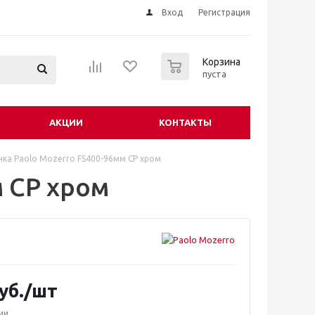
Вход
Регистрация
0
Корзина
пуста
АКЦИИ
КОНТАКТЫ
чка Paolo Mozerro FS400-96мм CP хром
м CP хром
уб.
/шт
ии