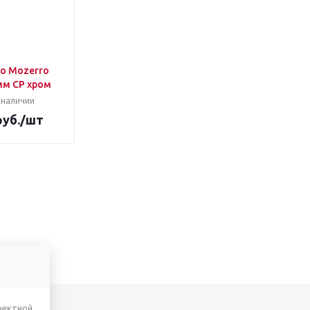
lo Mozerro
мм CP хром
 наличии
уб.
/шт
ректной