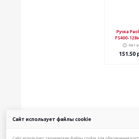
Ручка Pao
FS400-128
Нет в
151.50
р
Сайт использует файлы cookie
2026 © ИП Жуйкова А.Ю.
О КОМПАНИИ
Сайт использует технические файлы cookie для обеспечения кор