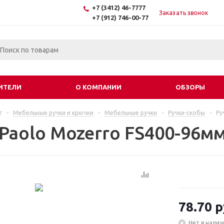
+7 (3412) 46-7777
Заказать звонок
+7 (912) 746-00-77
ИТЕЛИ
О КОМПАНИИ
ОБЗОРЫ
г
-
Мебельные ручки и крючки
-
Мебельные ручки
-
Ручки-скобы
-
Ру
 Paolo Mozerro FS400-96м
78.70
р
Нет в налич