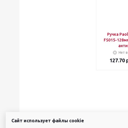
Ручка Pao
FS015-128м
анти
Нет в
127.70
р
Сайт использует файлы cookie