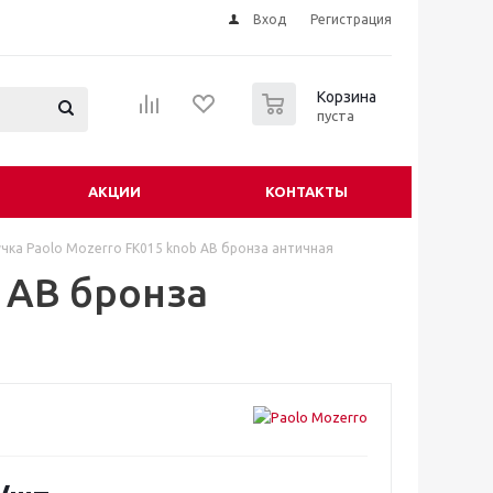
Вход
Регистрация
0
Корзина
пуста
АКЦИИ
КОНТАКТЫ
учка Paolo Mozerro FK015 knob AB бронза античная
b AB бронза