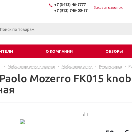
+7 (3412) 46-7777
Заказать звонок
+7 (912) 746-00-77
ИТЕЛИ
О КОМПАНИИ
ОБЗОРЫ
г
-
Мебельные ручки и крючки
-
Мебельные ручки
-
Ручки-кнопки
-
Р
 Paolo Mozerro FK015 kno
ная