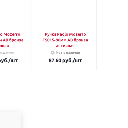
lo Mozerro
Ручка Paolo Mozerro
м AB бронза
FS015-96мм AB бронза
чная
античная
 наличии
Нет в наличии
уб.
/шт
87.60
руб.
/шт