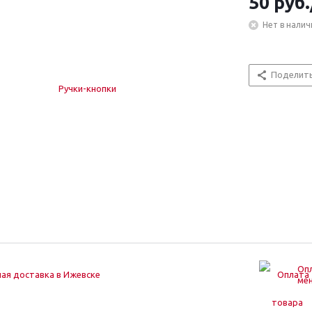
50
руб.
Нет в налич
Поделит
Опл
ая доставка в Ижевске
ме