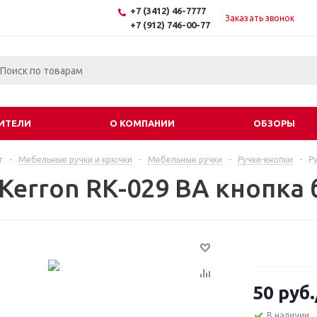
+7 (3412) 46-7777
Заказать звонок
+7 (912) 746-00-77
ИТЕЛИ
О КОМПАНИИ
ОБЗОРЫ
г
-
Мебельные ручки и крючки
-
Мебельные ручки
-
Ручки-кнопки
-
Р
 Kerron RК-029 BA кнопка
50
руб.
В наличии