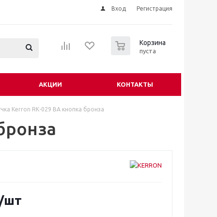
Вход
Регистрация
0
Корзина
пуста
АКЦИИ
КОНТАКТЫ
учка Kerron RК-029 BA кнопка бронза
 бронза
/шт