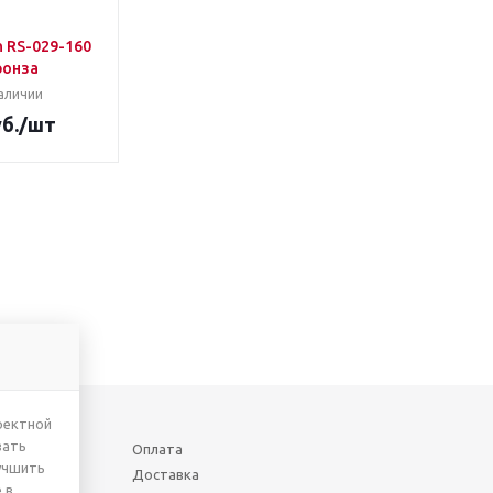
n RS-029-160
ронза
аличии
б.
/шт
ректной
вать
Оплата
учшить
Доставка
 в