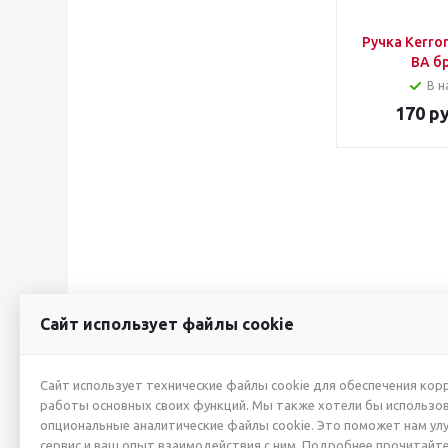
Ручка Kerro
BА б
В н
170
ру
Сайт использует файлы cookie
2026 © ИП Жуйкова А.Ю.
О КОМПАНИИ
Сайт использует технические файлы cookie для обеспечения кор
работы основных своих функций. Мы также хотели бы использо
Новости
опциональные аналитические файлы cookie. Это поможет нам ул
Производители
сервис и ваш опыт взаимодействия с ним. Подробнее прочитайте