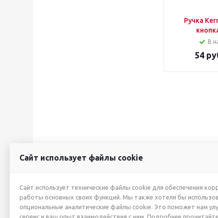
Ручка Ker
кнопк
В н
54
ру
Сайт использует файлы cookie
2026 © ИП Жуйкова А.Ю.
О КОМПАНИИ
Сайт использует технические файлы cookie для обеспечения кор
работы основных своих функций. Мы также хотели бы использо
Новости
опциональные аналитические файлы cookie. Это поможет нам ул
Производители
сервис и ваш опыт взаимодействия с ним. Подробнее прочитайте