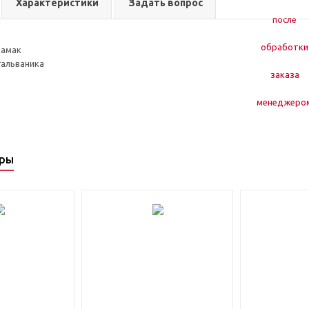
Характеристики
Задать вопрос
замак
гальваника
ары