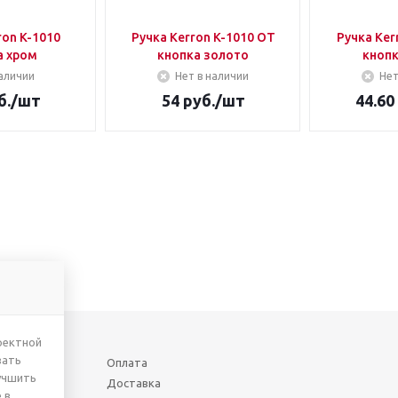
ron K-1010
Ручка Kerron K-1010 ОТ
Ручка Ker
а хром
кнопка золото
кнопк
аличии
Нет в наличии
Нет
б.
/шт
54
руб.
/шт
44.60
ректной
вать
Оплата
учшить
Доставка
 в