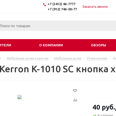
+7 (3412) 46-7777
Заказать звонок
+7 (912) 746-00-77
ИТЕЛИ
О КОМПАНИИ
ОБЗОРЫ
г
-
Мебельные ручки и крючки
-
Мебельные ручки
-
Ручки-кнопки
-
Р
 Kerron K-1010 SC кнопка
40
руб.
В наличии