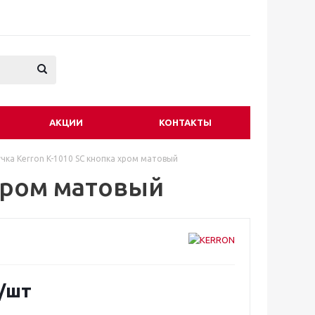
АКЦИИ
КОНТАКТЫ
учка Kerron K-1010 SC кнопка хром матовый
 хром матовый
/шт