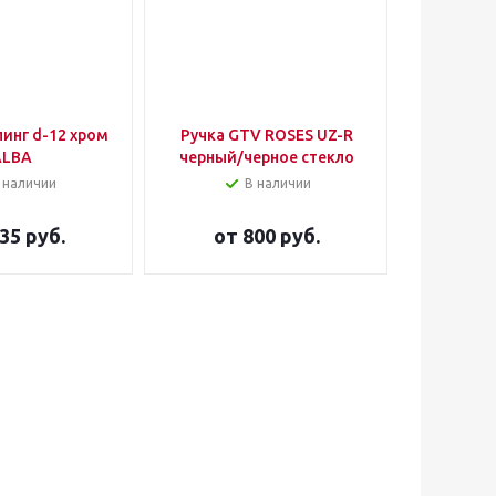
инг d-12 хром
Ручка GTV ROSES UZ-R
Ручка 
ALBA
черный/черное стекло
FS013-9
а
 наличии
В наличии
35 руб.
от
800 руб.
30