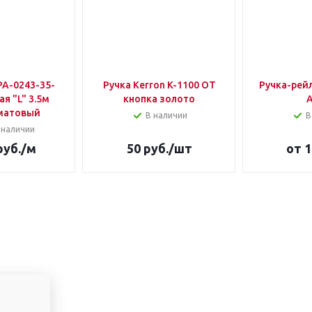
PA-0243-35-
Ручка Kerron K-1100 ОТ
Ручка-рейл
я "L" 3.5м
кнопка золото
матовый
В наличии
В
 наличии
уб.
/м
50
руб.
/шт
от
1