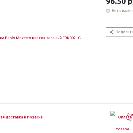
96.50
р
Нет в налич
Поделит
Опл
ая доставка в Ижевске
ме