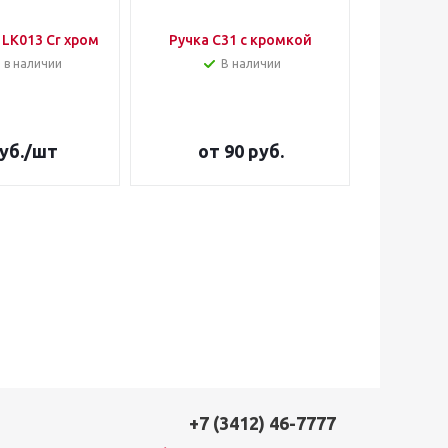
LK013 Cr хром
Ручка С31 с кромкой
Корзина
LS2/2
 в наличии
В наличии
боково
до
уб.
/шт
от
90 руб.
3 35
+7 (3412) 46-7777