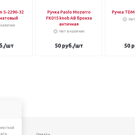
n S-2290-32
Ручка Paolo Mozerro
Ручка TDM 
м матовый
FK015 knob AB бронза
Нет
античная
 наличии
Нет в наличии
б.
/шт
50
руб.
/шт
50
р
ректной
вать
Оплата