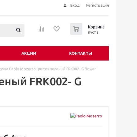
Вход
Регистрация
0
Корзина
пуста
АКЦИИ
КОНТАКТЫ
Ручка Paolo Mozerro цветок зеленый FRK002- G flower
леный FRK002- G