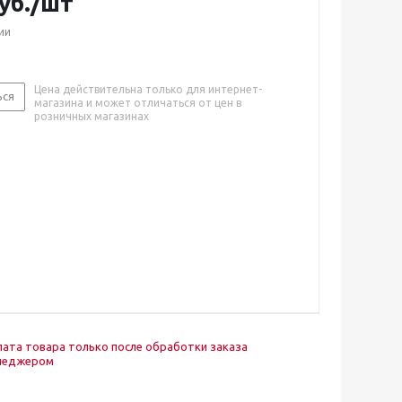
уб.
/шт
ии
Цена действительна только для интернет-
ься
магазина и может отличаться от цен в
розничных магазинах
ата товара только после обработки заказа
неджером