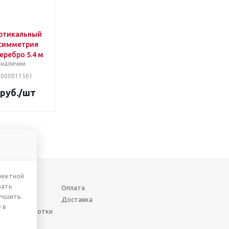
ртикальный
симметрия
еребро 5.4 м
 наличии
00000011561
руб.
/шт
ректной
вать
Оплата
учшить
Доставка
 в
шении обработки
нных