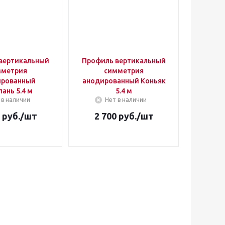
вертикальный
Профиль вертикальный
мметрия
симметрия
ированный
анодированный Коньяк
ань 5.4 м
5.4 м
 в наличии
Нет в наличии
руб.
/шт
2 700
руб.
/шт