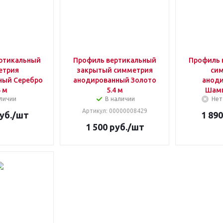
ртикальный
Профиль вертикальный
Профиль 
етрия
закрытый симметрия
си
ный Серебро
анодированный Золото
анод
4 м
5.4 м
Шамп
личии
В наличии
Нет
Артикул
: 00000008429
уб.
/шт
1 890
1 500
руб.
/шт