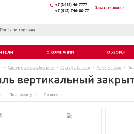
+7 (3412) 46-7777
Заказать звонок
+7 (912) 746-00-77
ИТЕЛИ
О КОМПАНИИ
ОБЗОРЫ
г
-
Системы для шкафов купе
-
Система Tandem
-
Ручки Tandem
-
Про
ль вертикальный закры
По алфавиту
По цене