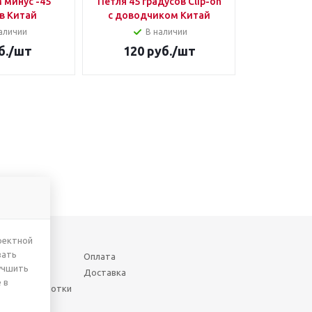
 минус -45
Петля 45 градусов Clip-on
в Китай
с доводчиком Китай
аличии
В наличии
б.
/шт
120
руб.
/шт
ректной
вать
Оплата
учшить
Доставка
 в
шении обработки
нных