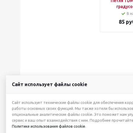
Петля TDM
градусо
В н
85
ру
Сайт использует файлы cookie
2026 © ИП Жуйкова А.Ю.
О КОМПАНИИ
Сайт использует технические файлы cookie для обеспечения кор
работы основных своих функций. Мы также хотели бы использо
Новости
опциональные аналитические файлы cookie. Это поможет нам ул
Производители
сервис и ваш опыт взаимодействия с ним. Подробнее прочитайте
Политика в отно
Политике использования файлов cookie
.
персональных да