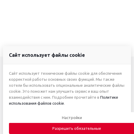
Сайт использует файлы cookie
Сайт использует технические файлы cookie для обеспечения
+7 (3412) 46-7777
корректной работы основных своих функций. Мы также
хотели бы использовать опциональные аналитические файлы
+7 (912) 746-00-77
cookie. Это поможет нам улучшить сервис и ваш опыт
взаимодействия с ним. Подробнее прочитайте в
Политике
использования файлов cookie
.
2026 © ИП Жуйкова А.Ю.
Настройки
Приведённые цены и характеристики товаров носят
исключительно ознакомительный характер и не являются
Разрешить обязательные
публичной офертой. Автоматическое письмо с информацией о