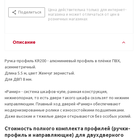
Цена действительна только для интернет-
Поделиться
магазина и может отличаться от цен в
розничных магазинах
Описание
Ручка-профиль KR200 - алюминиевый профиль в плёнке ПВХ,
асимметричный.
Длина 5.5 м, цвет Жемчуг зернистый.
Для ДВП 8 мм.
«Рамир» - система шкафов-купе, рамная конструкция,
нижнеопорная, то есть двери такого шкафа скользят по нижним
направляющим. Плавный ход дверей «Рамир» обеспечивают
модернизированные ролики с износостойкими подшипниками.
Даже высокие и тяжелые двери открываются без особых усилий.
Стоимость полного комплекта профилей (ручки-
профиль и направляющие) для двухдверного