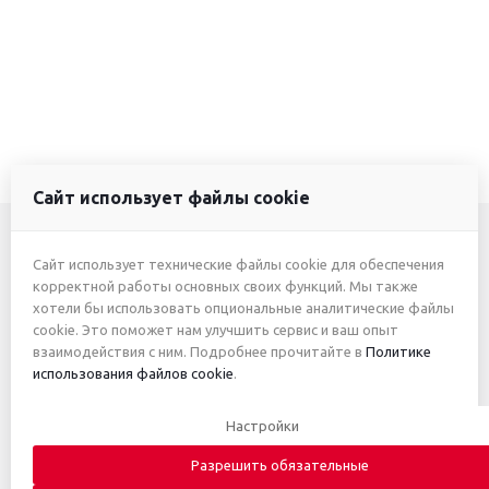
Сайт использует файлы cookie
Сайт использует технические файлы cookie для обеспечения
+7 (3412) 46-7777
корректной работы основных своих функций. Мы также
хотели бы использовать опциональные аналитические файлы
+7 (912) 746-00-77
cookie. Это поможет нам улучшить сервис и ваш опыт
взаимодействия с ним. Подробнее прочитайте в
Политике
использования файлов cookie
.
2026 © ИП Жуйкова А.Ю.
Настройки
Приведённые цены и характеристики товаров носят
исключительно ознакомительный характер и не являются
Разрешить обязательные
публичной офертой. Автоматическое письмо с информацией о