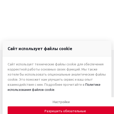
Сайт использует файлы cookie
Сайт использует технические файлы cookie для обеспечения
+7 (3412) 46-7777
корректной работы основных своих функций. Мы также
хотели бы использовать опциональные аналитические файлы
+7 (912) 746-00-77
cookie. Это поможет нам улучшить сервис и ваш опыт
взаимодействия с ним. Подробнее прочитайте в
Политике
использования файлов cookie
.
2026 © ИП Жуйкова А.Ю.
Настройки
Приведённые цены и характеристики товаров носят
исключительно ознакомительный характер и не являются
Разрешить обязательные