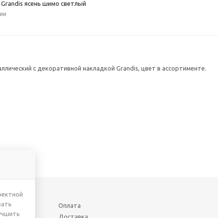
 Grandis ясень шимо светлый
ии
аллический с декоративной накладкой Grandis, цвет в ассортименте.
ректной
вать
Оплата
учшить
Доставка