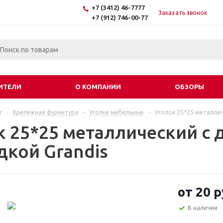
+7 (3412) 46-7777
Заказать звонок
+7 (912) 746-00-77
ИТЕЛИ
О КОМПАНИИ
ОБЗОРЫ
г
-
Крепежная фурнитура
-
Уголки мебельные
-
Уголок 25*25 металлич
к 25*25 металлический с
дкой Grandis
от
20 р
В наличии