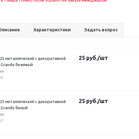
а товара только после обработки заказа менеджером
Описание
Характеристики
Задать вопрос
25
руб.
/шт
*25 металлический с декоративной
 Grandis бежевый
ии
56
25
руб.
/шт
*25 металлический с декоративной
 Grandis белый
ии
53