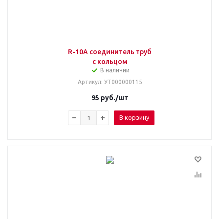
R-10А соединитель труб
с кольцом
В наличии
Артикул
: УТ000000115
95
руб.
/шт
В корзину