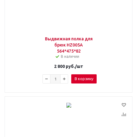
Выдвижная полка для
брюк HZ005A
564*475*82
В наличии
2 800
руб.
/шт
В корзину