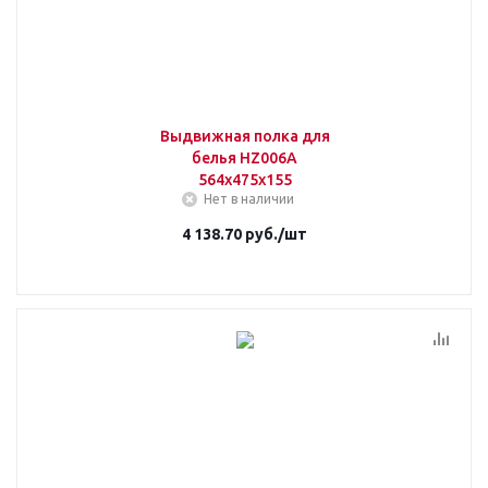
Выдвижная полка для
белья HZ006A
564х475х155
Нет в наличии
4 138.70
руб.
/шт