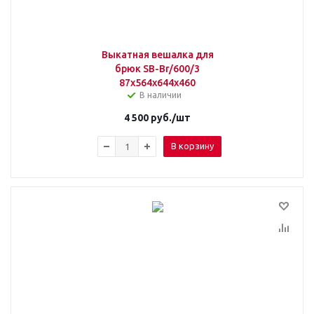
Выкатная вешалка для
брюк SB-Br/600/3
87х564х644х460
В наличии
4 500
руб.
/шт
В корзину