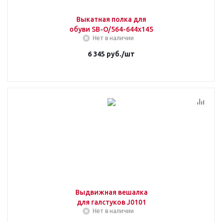
Выкатная полка для
обуви SB-O/564-644x145
Нет в наличии
6 345
руб.
/шт
Выдвижная вешалка
для галстуков J0101
Нет в наличии