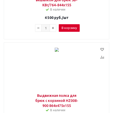
вешалкой для брюк SB-
KBr/764-844x155
В наличии
4 500
руб.
/шт
В корзину
Выдвижная полка для
брюк с корзиной HZ008-
900 864х475х155
В наличии