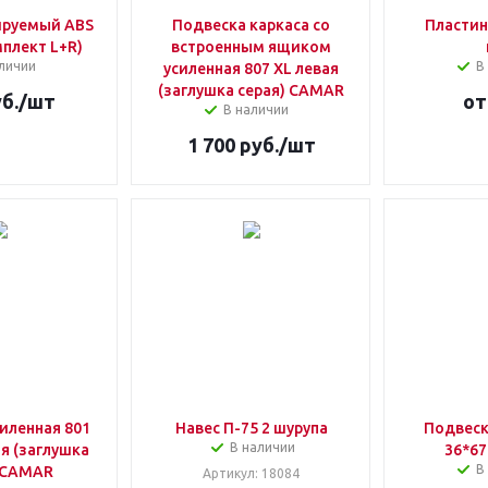
ируемый ABS
Подвеска каркаса со
Пластин
плект L+R)
встроенным ящиком
личии
В
усиленная 807 XL левая
(заглушка серая) CAMAR
б.
/шт
о
В наличии
1 700
руб.
/шт
иленная 801
Навес П-75 2 шурупа
Подвеск
В наличии
ая (заглушка
36*67
В
 CAMAR
Артикул
: 18084