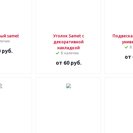
вый samet
Уголок Samet с
Подвеска
личии
декоративной
унив
В
накладкой
 руб.
В наличии
от
от
60 руб.