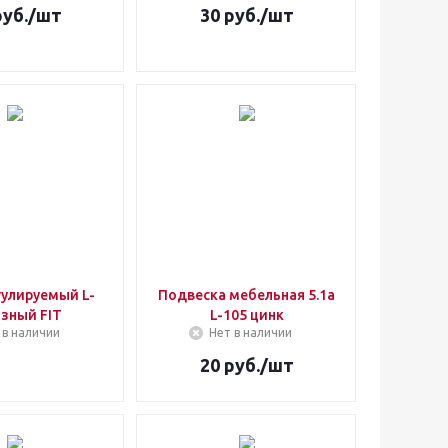
уб.
/шт
30
руб.
/шт
гулируемый L-
Подвеска мебельная 5.1а
зный FIT
L-105 цинк
 в наличии
Нет в наличии
20
руб.
/шт