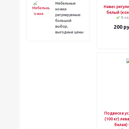
Мебельные
Навес регул
ножки
белый (ком
регулируемые:
В на
большой
200
ру
выбор,
выгодные цены
Подвеска ус
(100 кг) лев
белая)