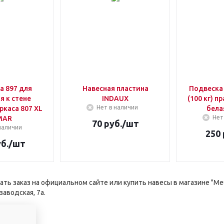
 897 для
Навесная пластина
Подвеска 
я к стене
INDAUX
(100 кг) п
Нет в наличии
ркаса 807 XL
бела
Нет
MAR
70
руб.
/шт
наличии
250
б.
/шт
ть заказ на официальном сайте или купить навесы в магазине "М
заводская, 7а.