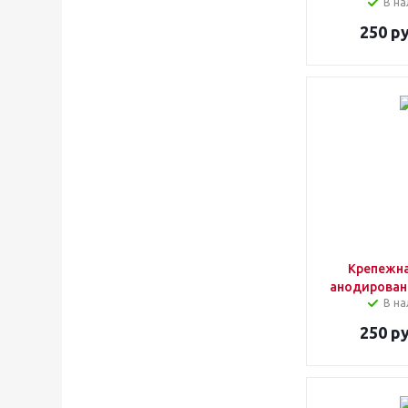
В на
250
ру
Крепежна
анодирован
В на
250
ру