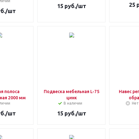
личии
25
р
15
руб.
/шт
б.
/шт
я полоса
Подвеска мебельная L-75
Навес ре
ная 2000 мм
цинк
обра
личии
В наличии
Нет
б.
/шт
15
руб.
/шт