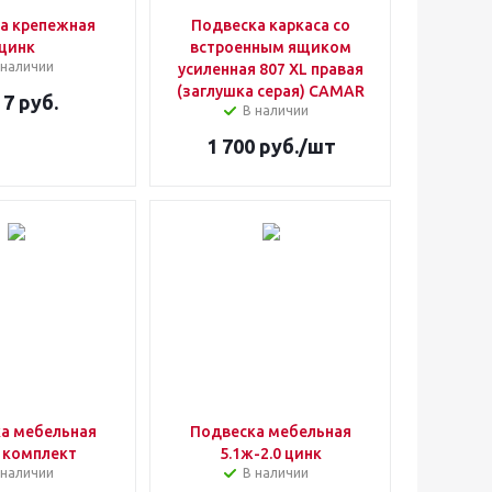
а крепежная
Подвеска каркаса со
цинк
встроенным ящиком
 наличии
усиленная 807 XL правая
(заглушка серая) CAMAR
т
7 руб.
В наличии
1 700
руб.
/шт
а мебельная
Подвеска мебельная
 комплект
5.1ж-2.0 цинк
 наличии
В наличии