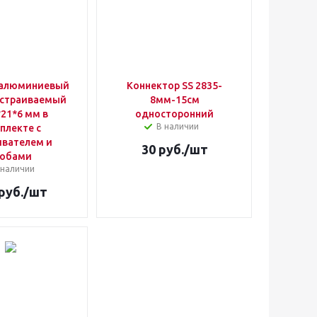
 алюминиевый
Коннектор SS 2835-
встраиваемый
8мм-15см
21*6 мм в
односторонний
В наличии
плекте с
ивателем и
30
руб.
/шт
кобами
 наличии
руб.
/шт