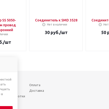
 SS 5050-
Соединитель к SMD 3528
Соедините
Нет в наличии
Нет
м провод
оронний
30
руб.
/шт
50
р
личии
б.
/шт
ректной
вать
Оплата
учшить
Доставка
 в
шении обработки
нных