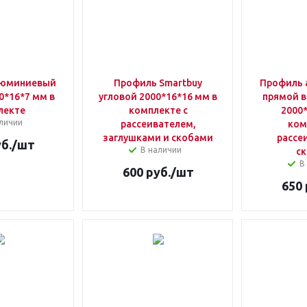
люминиевый
Профиль Smartbuy
Профиль
0*16*7 мм в
угловой 2000*16*16 мм в
прямой 
лекте
комплекте с
2000*
личии
рассеивателем,
ком
заглушками и скобами
рассе
б.
/шт
В наличии
с
В
600
руб.
/шт
650