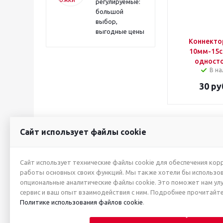
регулируемые:
большой
выбор,
выгодные цены
Коннектор
10мм-15с
одност
В на
30
ру
Сайт использует файлы cookie
2026 © ИП Жуйкова А.Ю.
О КОМПАНИИ
Сайт использует технические файлы cookie для обеспечения кор
работы основных своих функций. Мы также хотели бы использо
Новости
опциональные аналитические файлы cookie. Это поможет нам ул
Производители
сервис и ваш опыт взаимодействия с ним. Подробнее прочитайте
Политика в отно
Политике использования файлов cookie
.
персональных да