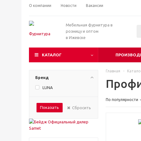
О компании
Новости
Вакансии
Мебельная фурнитура в
розницу и оптом
в Ижевске
КАТАЛОГ
ПРОИЗВОД
Главная
-
Катало
Бренд
Профи
LUNA
По популярности
Показать
Сбросить