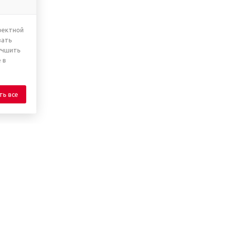
ректной
вать
учшить
 в
ть все