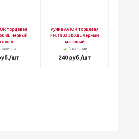
IOR торцевая
Ручка AVIOR торцевая
50.BL черный
FH.Т902.300.BL черный
товый
матовый
 наличии
В наличии
уб.
/шт
240
руб.
/шт