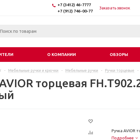
+7 (3412) 46-7777
Заказать звонок
+7 (912) 746-00-77
ИТЕЛИ
О КОМПАНИИ
ОБЗОРЫ
г
-
Мебельные ручки и крючки
-
Мебельные ручки
-
Ручки торцевые
-
 AVIOR торцевая FH.Т902.
вый
Ручка AVIOR т
Подробнее