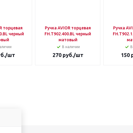
R торцевая
Ручка AVIOR торцевая
Ручка AV
0.BL черный
FH.Т902.400.BL черный
FH.Т902.1
овый
матовый
ма
аличии
В наличии
В
б.
/шт
270
руб.
/шт
150
р