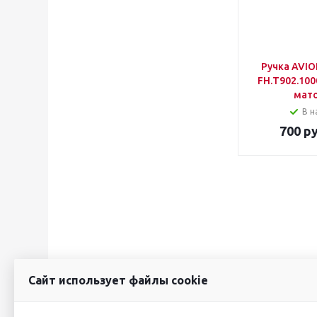
Ручка AVIO
FH.Т902.100
мат
В н
700
ру
Сайт использует файлы cookie