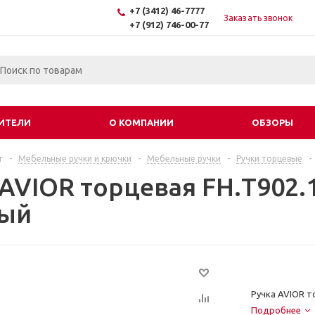
+7 (3412) 46-7777
Заказать звонок
+7 (912) 746-00-77
ИТЕЛИ
О КОМПАНИИ
ОБЗОРЫ
г
-
Мебельные ручки и крючки
-
Мебельные ручки
-
Ручки торцевые
-
 AVIOR торцевая FH.Т902.
вый
Ручка AVIOR т
Подробнее