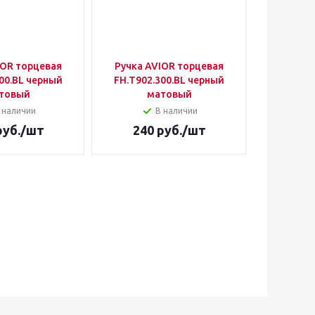
IOR торцевая
Ручка AVIOR торцевая
00.BL черный
FH.Т902.300.BL черный
товый
матовый
 наличии
В наличии
уб.
/шт
240
руб.
/шт