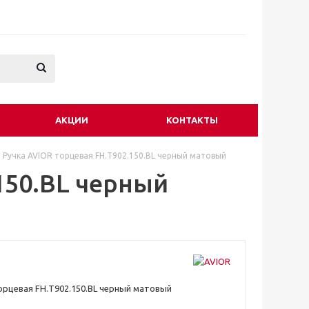
АКЦИИ
КОНТАКТЫ
Ручка AVIOR торцевая FH.Т902.150.BL черный матовый
150.BL черный
орцевая FH.Т902.150.BL черный матовый