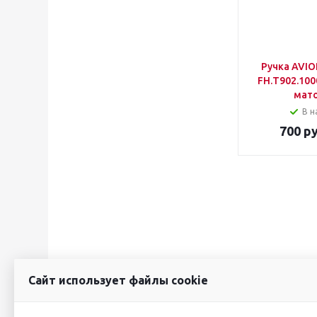
Ручка AVIO
FH.Т902.100
мат
В н
700
ру
Сайт использует файлы cookie