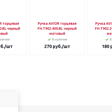
R торцевая
Ручка AVIOR торцевая
Ручка AV
0.BL черный
FH.Т902.400.BL черный
FH.Т902.2
овый
матовый
ма
аличии
В наличии
В
б.
/шт
270
руб.
/шт
180
р