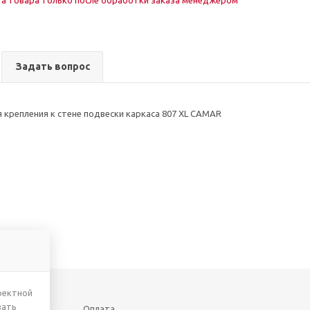
а товара только после обработки заказа менеджером
Задать вопрос
 крепления к стене подвески каркаса 807 XL CAMAR
ректной
вать
Оплата